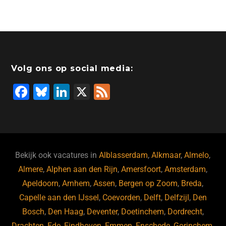
c
k
tt
st
e
at
ai
e
e
er
o
a
s
l
b
dI
d
d
A
o
n
o
s
p
Volg ons op social media:
o
n
p
F
Bl
Li
X
F
k
a
u
n
e
c
e
k
e
e
s
e
d
b
ky
dI
Bekijk ook vacatures in
Alblasserdam
,
Alkmaar
,
Almelo
,
o
n
Almere
,
Alphen aan den Rijn
,
Amersfoort
,
Amsterdam
,
Apeldoorn
,
Arnhem
,
Assen
,
Bergen op Zoom
,
Breda
,
o
Capelle aan den IJssel
,
Coevorden
,
Delft
,
Delfzijl
,
Den
k
Bosch
,
Den Haag
,
Deventer
,
Doetinchem
,
Dordrecht
,
Drachten
,
Ede
,
Eindhoven
,
Emmen
,
Enschede
,
Gorinchem
,