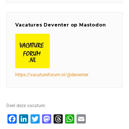
Vacatures Deventer op Mastodon
https://vacatureforum.nl/@deventer
Deel deze vacature:
F
Li
T
M
T
W
E
a
n
wi
a
hr
h
m