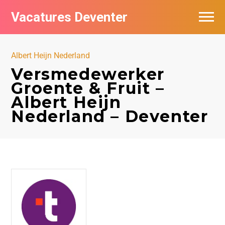
Vacatures Deventer
Vacatures per bedrijf in Deventer
Albert Heijn Nederland
De populairste vacatures in Deventer
Versmedewerker
Groente & Fruit –
Nieuwsbrief feed
Albert Heijn
Nederland – Deventer