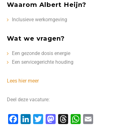
Waarom Albert Heijn?
Inclusieve werkomgeving
Wat we vragen?
Een gezonde dosis energie
Een servicegerichte houding
Lees hier meer
Deel deze vacature:
F
Li
T
M
T
W
E
a
n
wi
a
hr
h
m
c
k
tt
st
e
at
ai