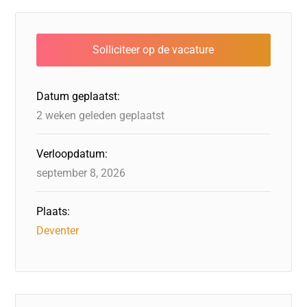
e
e
er
o
a
s
l
b
dI
d
d
A
o
n
o
s
p
o
n
p
Datum geplaatst:
k
2 weken geleden geplaatst
Verloopdatum:
september 8, 2026
Plaats:
Deventer