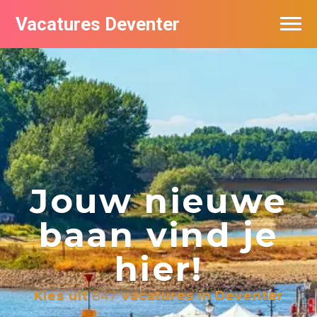
Vacatures Deventer
Vacatures per bedrijf in Deventer
De populairste vacatures in Deventer
Nieuwsbrief feed
Jouw nieuwe
baan vind je
hier!
Kies uit
847
vacatures in Deventer