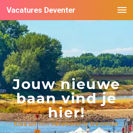
Vacatures Deventer
Vacatures per bedrijf in Deventer
De populairste vacatures in Deventer
Nieuwsbrief feed
Jouw nieuwe
baan vind je
hier!
Kies uit
864
vacatures in Deventer