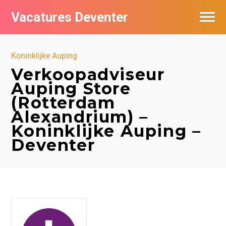
Vacatures Deventer
Vacatures per bedrijf in Deventer
Koninklijke Auping
De populairste vacatures in Deventer
Verkoopadviseur
Auping Store
Nieuwsbrief feed
(Rotterdam
Alexandrium) –
Koninklijke Auping –
Deventer