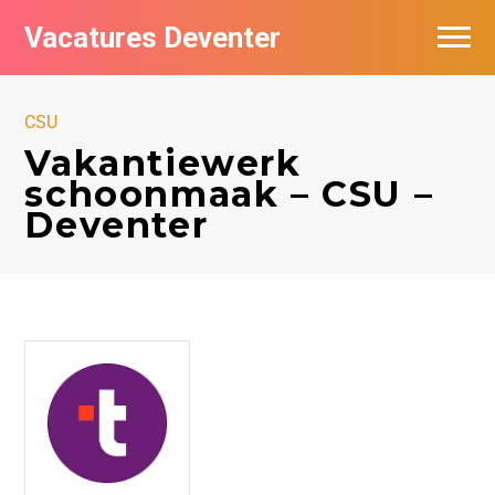
Vacatures Deventer
Vacatures per bedrijf in Deventer
CSU
De populairste vacatures in Deventer
Vakantiewerk
schoonmaak – CSU –
Nieuwsbrief feed
Deventer