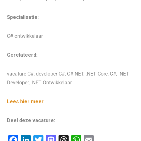
Specialisatie:
C# ontwikkelaar
Gerelateerd:
vacature C#, developer C#, C#.NET, .NET Core, C#, .NET
Developer, .NET Ontwikkelaar
Lees hier meer
Deel deze vacature:
F
Li
T
M
T
W
E