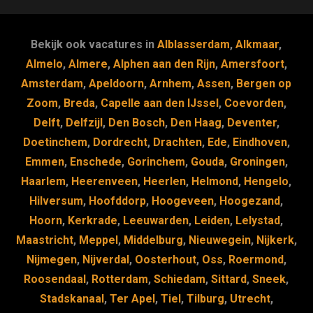
c
e
k
e
e
s
e
d
b
k
dI
Bekijk ook vacatures in
Alblasserdam
,
Alkmaar
,
o
y
n
Almelo
,
Almere
,
Alphen aan den Rijn
,
Amersfoort
,
Amsterdam
,
Apeldoorn
,
Arnhem
,
Assen
,
Bergen op
o
Zoom
,
Breda
,
Capelle aan den IJssel
,
Coevorden
,
k
Delft
,
Delfzijl
,
Den Bosch
,
Den Haag
,
Deventer
,
Doetinchem
,
Dordrecht
,
Drachten
,
Ede
,
Eindhoven
,
Emmen
,
Enschede
,
Gorinchem
,
Gouda
,
Groningen
,
Haarlem
,
Heerenveen
,
Heerlen
,
Helmond
,
Hengelo
,
Hilversum
,
Hoofddorp
,
Hoogeveen
,
Hoogezand
,
Hoorn
,
Kerkrade
,
Leeuwarden
,
Leiden
,
Lelystad
,
Maastricht
,
Meppel
,
Middelburg
,
Nieuwegein
,
Nijkerk
,
Nijmegen
,
Nijverdal
,
Oosterhout
,
Oss
,
Roermond
,
Roosendaal
,
Rotterdam
,
Schiedam
,
Sittard
,
Sneek
,
Stadskanaal
,
Ter Apel
,
Tiel
,
Tilburg
,
Utrecht
,