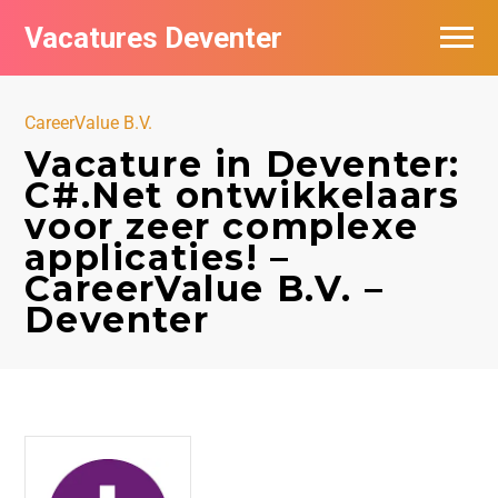
Vacatures Deventer
Vacatures per bedrijf in Deventer
CareerValue B.V.
De populairste vacatures in Deventer
Vacature in Deventer:
C#.Net ontwikkelaars
Nieuwsbrief feed
voor zeer complexe
applicaties! –
CareerValue B.V. –
Deventer