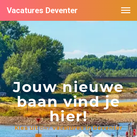
Vacatures Deventer
Vacatures per bedrijf in Deventer
De populairste vacatures in Deventer
Nieuwsbrief feed
Jouw nieuwe
baan vind je
hier!
Kies uit
847
vacatures in Deventer