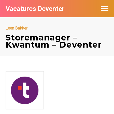
Vacatures Deventer
Vacatures per bedrijf in Deventer
Leen Bakker
De populairste vacatures in Deventer
Storemanager –
Kwantum – Deventer
Nieuwsbrief feed