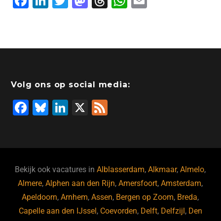
F
Li
T
M
T
W
E
a
n
wi
a
hr
h
m
c
k
tt
st
e
at
ai
e
e
er
o
a
s
l
b
dI
d
d
A
o
n
o
s
p
Volg ons op social media:
o
n
p
F
Bl
Li
X
F
k
a
u
n
e
c
e
k
e
e
s
e
d
b
ky
dI
Bekijk ook vacatures in
Alblasserdam
,
Alkmaar
,
Almelo
,
o
n
Almere
,
Alphen aan den Rijn
,
Amersfoort
,
Amsterdam
,
Apeldoorn
,
Arnhem
,
Assen
,
Bergen op Zoom
,
Breda
,
o
Capelle aan den IJssel
,
Coevorden
,
Delft
,
Delfzijl
,
Den
k