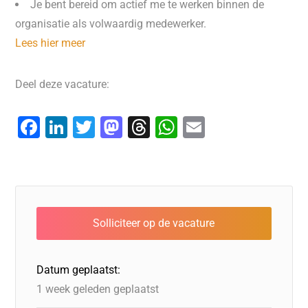
Je bent bereid om actief me te werken binnen de
organisatie als volwaardig medewerker.
Lees hier meer
Deel deze vacature:
F
Li
T
M
T
W
E
a
n
wi
a
hr
h
m
c
k
tt
st
e
at
ai
e
e
er
o
a
s
l
b
dI
d
d
A
o
n
o
s
p
o
n
p
Datum geplaatst:
k
1 week geleden geplaatst