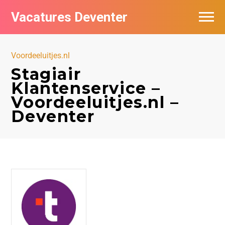
Vacatures Deventer
Vacatures per bedrijf in Deventer
Voordeeluitjes.nl
De populairste vacatures in Deventer
Stagiair
Klantenservice –
Nieuwsbrief feed
Voordeeluitjes.nl –
Deventer