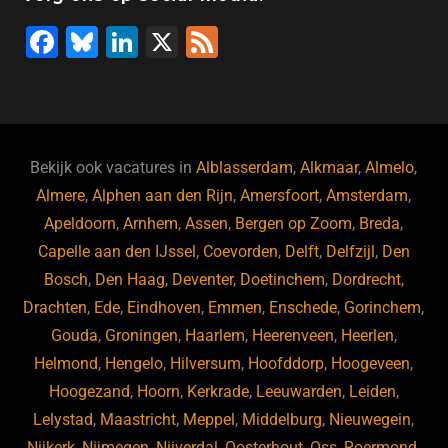
o
n
p
F
Bl
Li
X
F
k
a
u
n
e
c
e
k
e
e
s
e
d
b
ky
dI
Bekijk ook vacatures in
Alblasserdam
,
Alkmaar
,
Almelo
,
o
n
Almere
,
Alphen aan den Rijn
,
Amersfoort
,
Amsterdam
,
Apeldoorn
,
Arnhem
,
Assen
,
Bergen op Zoom
,
Breda
,
o
Capelle aan den IJssel
,
Coevorden
,
Delft
,
Delfzijl
,
Den
k
Bosch
,
Den Haag
,
Deventer
,
Doetinchem
,
Dordrecht
,
Drachten
,
Ede
,
Eindhoven
,
Emmen
,
Enschede
,
Gorinchem
,
Gouda
,
Groningen
,
Haarlem
,
Heerenveen
,
Heerlen
,
Helmond
,
Hengelo
,
Hilversum
,
Hoofddorp
,
Hoogeveen
,
Hoogezand
,
Hoorn
,
Kerkrade
,
Leeuwarden
,
Leiden
,
Lelystad
,
Maastricht
,
Meppel
,
Middelburg
,
Nieuwegein
,
Nijkerk
,
Nijmegen
,
Nijverdal
,
Oosterhout
,
Oss
,
Roermond
,