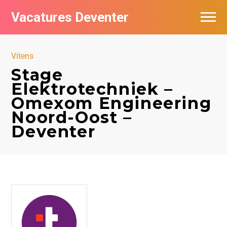
Vacatures Deventer
Vacatures per bedrijf in Deventer
Vitens
De populairste vacatures in Deventer
Stage
Elektrotechniek –
Nieuwsbrief feed
Omexom Engineering
Noord-Oost –
Deventer