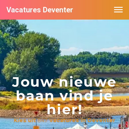
Vacatures Deventer
Vacatures per bedrijf in Deventer
De populairste vacatures in Deventer
Nieuwsbrief feed
Jouw nieuwe
baan vind je
hier!
Kies uit
847
vacatures in Deventer