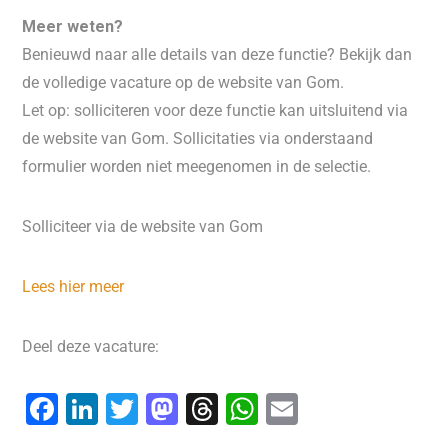
Meer weten?
Benieuwd naar alle details van deze functie? Bekijk dan
de volledige vacature op de website van Gom.
Let op: solliciteren voor deze functie kan uitsluitend via
de website van Gom. Sollicitaties via onderstaand
formulier worden niet meegenomen in de selectie.
Solliciteer via de website van Gom
Lees hier meer
Deel deze vacature:
F
Li
T
M
T
W
E
a
n
wi
a
hr
h
m