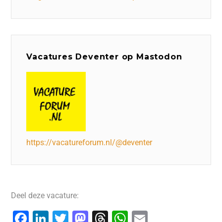
Vacatures Deventer op Mastodon
https://vacatureforum.nl/@deventer
Deel deze vacature:
F
Li
T
M
T
W
E