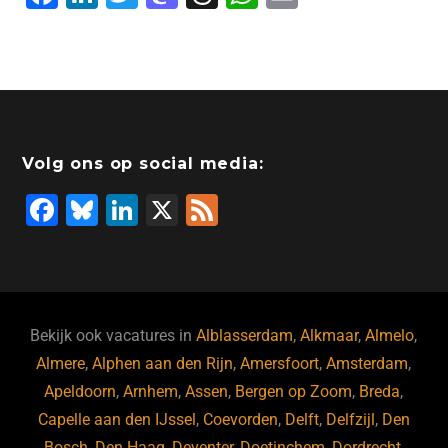
a
n
wi
a
hr
h
m
c
k
tt
st
e
at
ai
e
e
er
o
a
s
l
b
dI
d
d
A
o
n
o
s
p
Volg ons op social media:
o
n
p
F
Bl
Li
X
F
k
a
u
n
e
c
e
k
e
e
s
e
d
b
ky
dI
Bekijk ook vacatures in
Alblasserdam
,
Alkmaar
,
Almelo
,
o
n
Almere
,
Alphen aan den Rijn
,
Amersfoort
,
Amsterdam
,
Apeldoorn
,
Arnhem
,
Assen
,
Bergen op Zoom
,
Breda
,
o
Capelle aan den IJssel
,
Coevorden
,
Delft
,
Delfzijl
,
Den
k
Bosch
,
Den Haag
,
Deventer
,
Doetinchem
,
Dordrecht
,