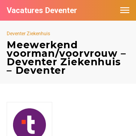
Vacatures Deventer
Vacatures per bedrijf in Deventer
Deventer Ziekenhuis
De populairste vacatures in Deventer
Meewerkend
voorman/voorvrouw –
Nieuwsbrief feed
Deventer Ziekenhuis
– Deventer