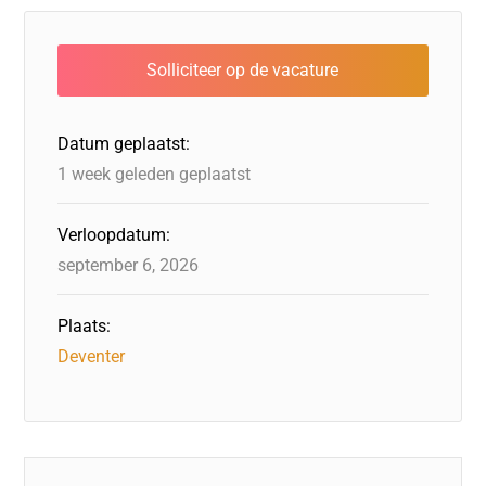
e
e
er
o
a
s
l
b
dI
d
d
A
o
n
o
s
p
o
n
p
Datum geplaatst:
k
1 week geleden geplaatst
Verloopdatum:
september 6, 2026
Plaats:
Deventer