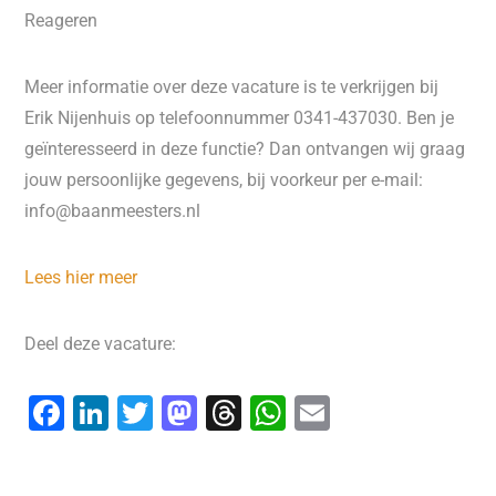
Reageren
Meer informatie over deze vacature is te verkrijgen bij
Erik Nijenhuis op telefoonnummer 0341-437030. Ben je
geïnteresseerd in deze functie? Dan ontvangen wij graag
jouw persoonlijke gegevens, bij voorkeur per e-mail:
info@baanmeesters.nl
Lees hier meer
Deel deze vacature:
F
Li
T
M
T
W
E
a
n
wi
a
hr
h
m
c
k
tt
st
e
at
ai