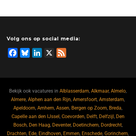
c
k
tt
st
e
at
ai
e
e
er
o
a
s
l
b
dI
d
d
A
o
n
o
s
p
Volg ons op social media:
o
n
p
F
Bl
Li
X
F
k
a
u
n
e
c
e
k
e
e
s
e
d
b
ky
dI
Bekijk ook vacatures in
Alblasserdam
,
Alkmaar
,
Almelo
,
o
n
Almere
,
Alphen aan den Rijn
,
Amersfoort
,
Amsterdam
,
Apeldoorn
,
Arnhem
,
Assen
,
Bergen op Zoom
,
Breda
,
o
Capelle aan den IJssel
,
Coevorden
,
Delft
,
Delfzijl
,
Den
k
Bosch
,
Den Haag
,
Deventer
,
Doetinchem
,
Dordrecht
,
Drachten
,
Ede
,
Eindhoven
,
Emmen
,
Enschede
,
Gorinchem
,