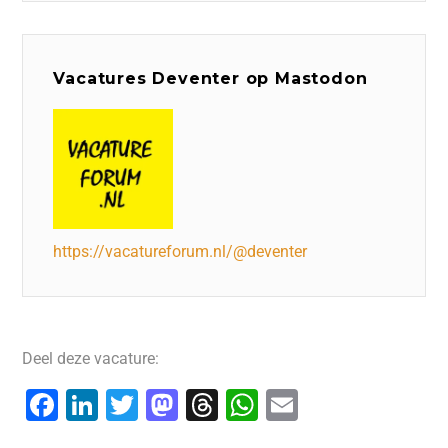
Vacatures Deventer op Mastodon
https://vacatureforum.nl/@deventer
Deel deze vacature:
F
Li
T
M
T
W
E
a
n
wi
a
hr
h
m