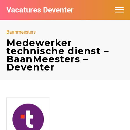
Vacatures Deventer
Vacatures per bedrijf in Deventer
Baanmeesters
De populairste vacatures in Deventer
Medewerker
technische dienst –
Nieuwsbrief feed
BaanMeesters –
Deventer