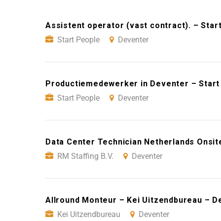
Assistent operator (vast contract). – Sta
Start People
Deventer
Productiemedewerker in Deventer – Start
Start People
Deventer
Data Center Technician Netherlands Onsite
RM Staffing B.V.
Deventer
Allround Monteur – Kei Uitzendbureau – D
Kei Uitzendbureau
Deventer