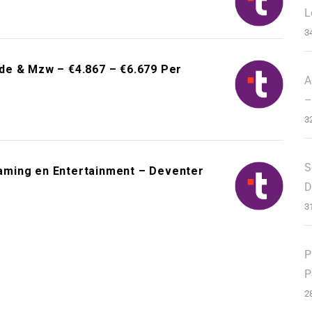
L
3
de & Mzw – €4.867 – €6.679 Per
A
–
3
S
aming en Entertainment – Deventer
D
3
P
P
2