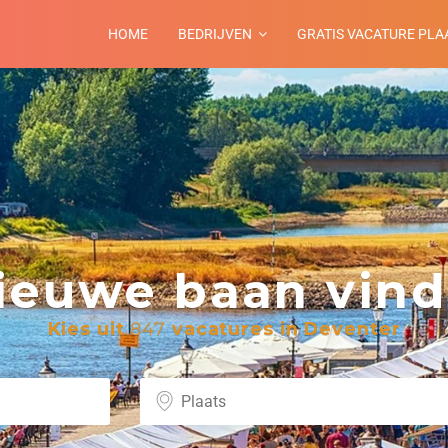
HOME
BEDRIJVEN
GRATIS VACATURE PLA
euwe baan vind 
Kies uit
847
vacatures in Deventer