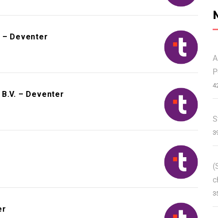
u – Deventer
A
P
4
 B.V. – Deventer
S
3
(
c
3
er