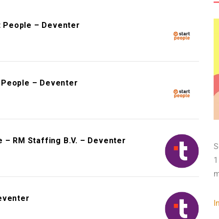
rt People – Deventer
 People – Deventer
 – RM Staffing B.V. – Deventer
S
1
m
eventer
I