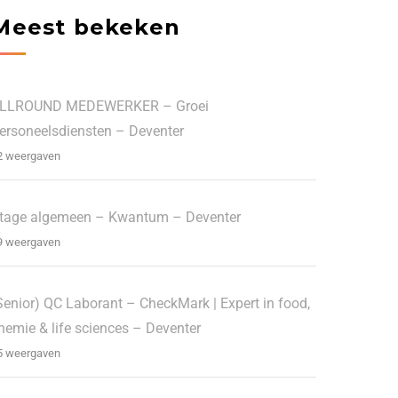
Meest bekeken
LLROUND MEDEWERKER – Groei
ersoneelsdiensten – Deventer
2 weergaven
tage algemeen – Kwantum – Deventer
9 weergaven
Senior) QC Laborant – CheckMark | Expert in food,
hemie & life sciences – Deventer
5 weergaven