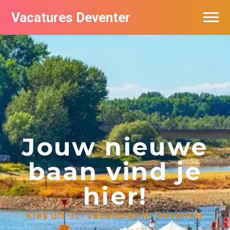
Vacatures Deventer
Vacatures per bedrijf in Deventer
De populairste vacatures in Deventer
Nieuwsbrief feed
Jouw nieuwe
baan vind je
hier!
Kies uit
921
vacatures in Deventer