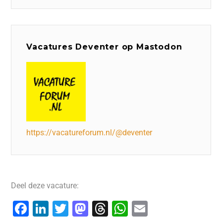
Vacatures Deventer op Mastodon
https://vacatureforum.nl/@deventer
Deel deze vacature:
F
Li
T
M
T
W
E