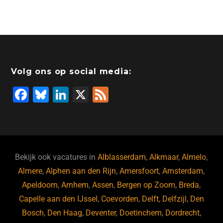
a
n
wi
a
hr
h
m
c
k
tt
st
e
at
ai
e
e
er
o
a
s
l
b
dI
d
d
A
o
n
o
s
p
Volg ons op social media:
o
n
p
F
Bl
Li
X
F
k
a
u
n
e
c
e
k
e
e
s
e
d
b
ky
dI
Bekijk ook vacatures in
Alblasserdam
,
Alkmaar
,
Almelo
,
o
n
Almere
,
Alphen aan den Rijn
,
Amersfoort
,
Amsterdam
,
Apeldoorn
,
Arnhem
,
Assen
,
Bergen op Zoom
,
Breda
,
o
Capelle aan den IJssel
,
Coevorden
,
Delft
,
Delfzijl
,
Den
k
Bosch
,
Den Haag
,
Deventer
,
Doetinchem
,
Dordrecht
,