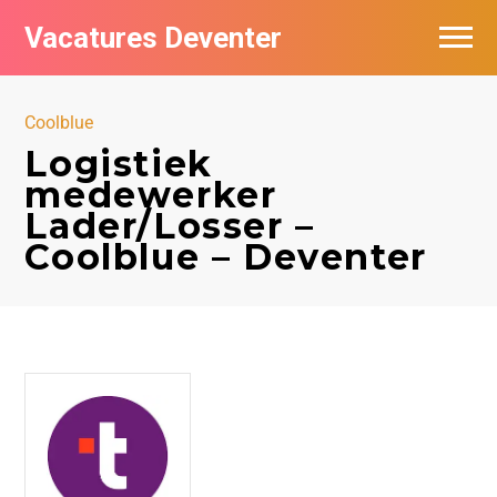
Vacatures Deventer
Vacatures per bedrijf in Deventer
Coolblue
De populairste vacatures in Deventer
Logistiek
medewerker
Nieuwsbrief feed
Lader/Losser –
Coolblue – Deventer