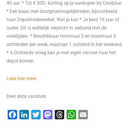
40 uur. * Tot € 500,- korting op je aankopen bij Coolblue.
* Een baan met doorgroeimogelijkheden, bijvoorbeeld
naar Depotmedewerker. Wat je kan * Je bent 18 jaar of
ouder. Dit is wettelijk verplicht in verband met de
werktijden. * Beschikbaar minimaal 3 en maximaal 5
ochtenden per week, waarvan 1 ochtend in het weekend.
* 's Ochtends vroeg kan je met eigen vervoer naar het
depot komen.
Lees hier meer
Deel deze vacature:
F
Li
T
M
T
W
E
a
n
wi
a
hr
h
m