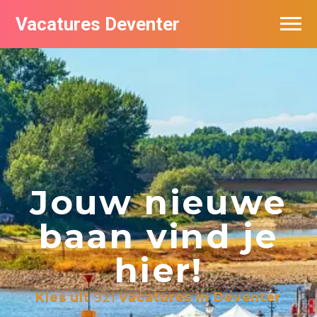
Vacatures Deventer
Vacatures per bedrijf in Deventer
De populairste vacatures in Deventer
Nieuwsbrief feed
Jouw nieuwe
baan vind je
hier!
Kies uit
921
vacatures in Deventer