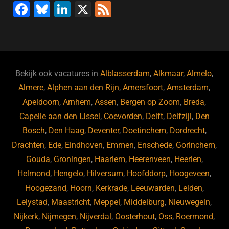
F
Bl
Li
X
F
k
a
u
n
e
c
e
k
e
e
s
e
d
b
ky
dI
Bekijk ook vacatures in
Alblasserdam
,
Alkmaar
,
Almelo
,
o
n
Almere
,
Alphen aan den Rijn
,
Amersfoort
,
Amsterdam
,
Apeldoorn
,
Arnhem
,
Assen
,
Bergen op Zoom
,
Breda
,
o
Capelle aan den IJssel
,
Coevorden
,
Delft
,
Delfzijl
,
Den
k
Bosch
,
Den Haag
,
Deventer
,
Doetinchem
,
Dordrecht
,
Drachten
,
Ede
,
Eindhoven
,
Emmen
,
Enschede
,
Gorinchem
,
Gouda
,
Groningen
,
Haarlem
,
Heerenveen
,
Heerlen
,
Helmond
,
Hengelo
,
Hilversum
,
Hoofddorp
,
Hoogeveen
,
Hoogezand
,
Hoorn
,
Kerkrade
,
Leeuwarden
,
Leiden
,
Lelystad
,
Maastricht
,
Meppel
,
Middelburg
,
Nieuwegein
,
Nijkerk
,
Nijmegen
,
Nijverdal
,
Oosterhout
,
Oss
,
Roermond
,