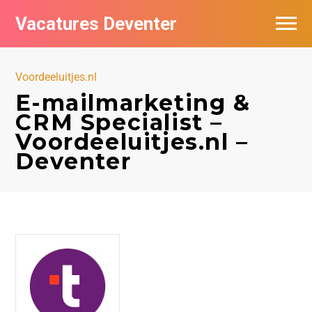
Vacatures Deventer
Vacatures per bedrijf in Deventer
Voordeeluitjes.nl
De populairste vacatures in Deventer
E-mailmarketing &
CRM Specialist –
Nieuwsbrief feed
Voordeeluitjes.nl –
Deventer