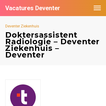
Vacatures Deventer
Vacatures per bedrijf in Deventer
Deventer Ziekenhuis
De populairste vacatures in Deventer
Doktersassistent
Radiologie – Deventer
Nieuwsbrief feed
Ziekenhuis –
Deventer