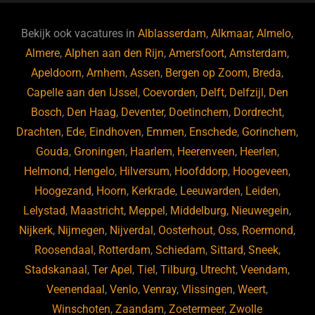
e
s
e
d
b
ky
dI
Bekijk ook vacatures in
Alblasserdam
,
Alkmaar
,
Almelo
,
o
n
Almere
,
Alphen aan den Rijn
,
Amersfoort
,
Amsterdam
,
Apeldoorn
,
Arnhem
,
Assen
,
Bergen op Zoom
,
Breda
,
o
Capelle aan den IJssel
,
Coevorden
,
Delft
,
Delfzijl
,
Den
k
Bosch
,
Den Haag
,
Deventer
,
Doetinchem
,
Dordrecht
,
Drachten
,
Ede
,
Eindhoven
,
Emmen
,
Enschede
,
Gorinchem
,
Gouda
,
Groningen
,
Haarlem
,
Heerenveen
,
Heerlen
,
Helmond
,
Hengelo
,
Hilversum
,
Hoofddorp
,
Hoogeveen
,
Hoogezand
,
Hoorn
,
Kerkrade
,
Leeuwarden
,
Leiden
,
Lelystad
,
Maastricht
,
Meppel
,
Middelburg
,
Nieuwegein
,
Nijkerk
,
Nijmegen
,
Nijverdal
,
Oosterhout
,
Oss
,
Roermond
,
Roosendaal
,
Rotterdam
,
Schiedam
,
Sittard
,
Sneek
,
Stadskanaal
,
Ter Apel
,
Tiel
,
Tilburg
,
Utrecht
,
Veendam
,
Veenendaal
,
Venlo
,
Venray
,
Vlissingen
,
Weert
,
Winschoten
,
Zaandam
,
Zoetermeer
,
Zwolle