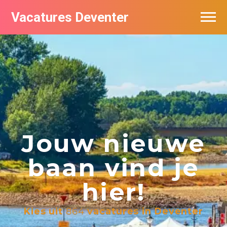
Vacatures Deventer
Vacatures per bedrijf in Deventer
De populairste vacatures in Deventer
Nieuwsbrief feed
Jouw nieuwe
baan vind je
hier!
Kies uit
864
vacatures in Deventer