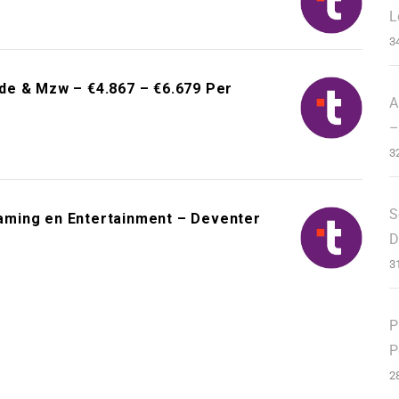
L
3
de & Mzw – €4.867 – €6.679 Per
A
–
3
S
aming en Entertainment – Deventer
D
3
P
P
2