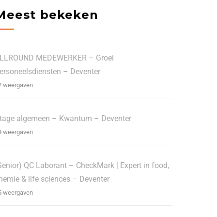
Meest bekeken
LLROUND MEDEWERKER – Groei
ersoneelsdiensten – Deventer
2 weergaven
tage algemeen – Kwantum – Deventer
9 weergaven
Senior) QC Laborant – CheckMark | Expert in food,
hemie & life sciences – Deventer
5 weergaven