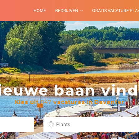
HOME
BEDRIJVEN
GRATIS VACATURE PLA
euwe baan vind 
Kies uit
847
vacatures in Deventer