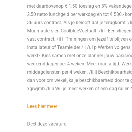
met daarbovenop € 1,50 toeslag en 8% vakantiegeld. V
2,50 netto lunchgeld per werkdag en tot € 500,- kor
36-uurs contract. Als je belooft dat je terugkomt. /
Mudmasters en CoolblueVoetbalt. /li li Een vliegen
vast contract. /li li Trainingen om jezelf te blijven
Installateur of Teamleider /li /ul p Werken volgens 
werkt? Kies samen met onze planner jouw basisroos
weekenddagen per 4 weken. Meer mag altijd. Werk
middagdiensten per 4 weken. /li li Beschikbaarheid
dan voor om wekelijks je beschikbaarheid door te
xgiwjmb /li li Wil je meer werken of een dag ruilen?
Lees hier meer
Deel deze vacature: