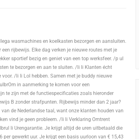
collega wasmachines en koelkasten bezorgen en aansluiten.
r een rijbewijs. Elke dag verken je nieuwe routes met je
kker sportief bezig en geniet van een top werksfeer. /p ul
en te bezorgen en aan te sluiten. /li li Klanten écht
mte voor. /li li Lol hebben. Samen met je buddy nieuwe
i /ulbrOm in aanmerking te komen voor een
 lijn te zijn met de functiespecificaties zoals hieronder
ewijs B zonder strafpunten. Rijbewijs minder dan 2 jaar?
sing van de Nederlandse taal, want onze klanten houden van
ken vind je geen probleem. /li li Verklaring Omtrent
rul li Urengarantie. Je krijgt altijd de uren uitbetaald die
16 per gewerkt uur. Je krijgt een basis uurloon van € 15,43