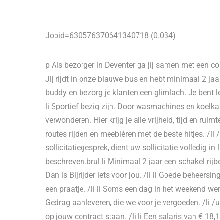
Jobid=630576370641340718 (0.034)
p Als bezorger in Deventer ga jij samen met een 
Jij rijdt in onze blauwe bus en hebt minimaal 2 jaa
buddy en bezorg je klanten een glimlach. Je bent le
li Sportief bezig zijn. Door wasmachines en koelkast
verwonderen. Hier krijg je alle vrijheid, tijd en rui
routes rijden en meeblèren met de beste hitjes. /l
sollicitatiegesprek, dient uw sollicitatie volledig in
beschreven.brul li Minimaal 2 jaar een schakel rijb
Dan is Bijrijder iets voor jou. /li li Goede beheer
een praatje. /li li Soms een dag in het weekend wer
Gedrag aanleveren, die we voor je vergoeden. /li /ulb
op jouw contract staan. /li li Een salaris van € 18,