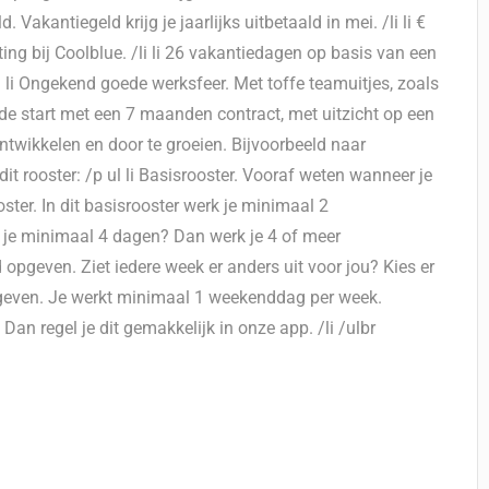
akantiegeld krijg je jaarlijks uitbetaald in mei. /li li €
ting bij Coolblue. /li li 26 vakantiedagen op basis van een
li li Ongekend goede werksfeer. Met toffe teamuitjes, zoals
de start met een 7 maanden contract, met uitzicht op een
 ontwikkelen en door te groeien. Bijvoorbeeld naar
dit rooster: /p ul li Basisrooster. Vooraf weten wanneer je
ter. In dit basisrooster werk je minimaal 2
 je minimaal 4 dagen? Dan werk je 4 of meer
 opgeven. Ziet iedere week er anders uit voor jou? Kies er
 geven. Je werkt minimaal 1 weekenddag per week.
 Dan regel je dit gemakkelijk in onze app. /li /ulbr