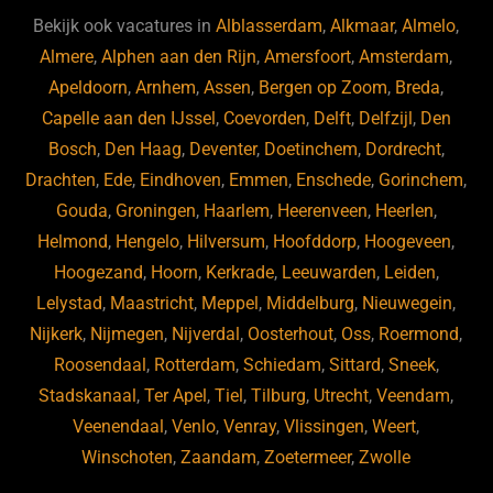
b
ky
dI
Bekijk ook vacatures in
Alblasserdam
,
Alkmaar
,
Almelo
,
o
n
Almere
,
Alphen aan den Rijn
,
Amersfoort
,
Amsterdam
,
Apeldoorn
,
Arnhem
,
Assen
,
Bergen op Zoom
,
Breda
,
o
Capelle aan den IJssel
,
Coevorden
,
Delft
,
Delfzijl
,
Den
k
Bosch
,
Den Haag
,
Deventer
,
Doetinchem
,
Dordrecht
,
Drachten
,
Ede
,
Eindhoven
,
Emmen
,
Enschede
,
Gorinchem
,
Gouda
,
Groningen
,
Haarlem
,
Heerenveen
,
Heerlen
,
Helmond
,
Hengelo
,
Hilversum
,
Hoofddorp
,
Hoogeveen
,
Hoogezand
,
Hoorn
,
Kerkrade
,
Leeuwarden
,
Leiden
,
Lelystad
,
Maastricht
,
Meppel
,
Middelburg
,
Nieuwegein
,
Nijkerk
,
Nijmegen
,
Nijverdal
,
Oosterhout
,
Oss
,
Roermond
,
Roosendaal
,
Rotterdam
,
Schiedam
,
Sittard
,
Sneek
,
Stadskanaal
,
Ter Apel
,
Tiel
,
Tilburg
,
Utrecht
,
Veendam
,
Veenendaal
,
Venlo
,
Venray
,
Vlissingen
,
Weert
,
Winschoten
,
Zaandam
,
Zoetermeer
,
Zwolle