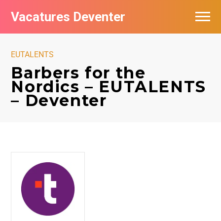
Vacatures Deventer
Vacatures per bedrijf in Deventer
EUTALENTS
De populairste vacatures in Deventer
Barbers for the
Nordics – EUTALENTS
Nieuwsbrief feed
– Deventer