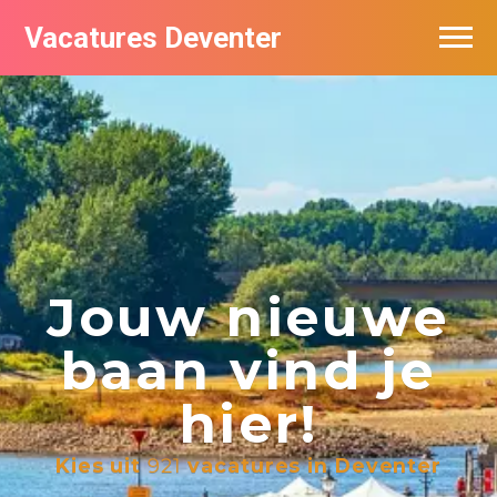
Vacatures Deventer
Vacatures per bedrijf in Deventer
De populairste vacatures in Deventer
Nieuwsbrief feed
Jouw nieuwe
baan vind je
hier!
Kies uit
921
vacatures in Deventer