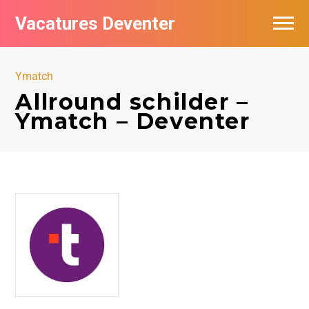
Vacatures Deventer
Vacatures per bedrijf in Deventer
Ymatch
De populairste vacatures in Deventer
Allround schilder –
Ymatch – Deventer
Nieuwsbrief feed