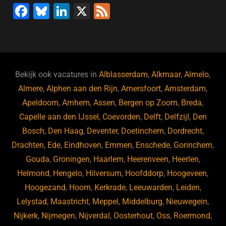
F
Bl
Li
X
F
k
a
u
n
e
c
e
k
e
e
s
e
d
b
ky
dI
Bekijk ook vacatures in
Alblasserdam
,
Alkmaar
,
Almelo
,
o
n
Almere
,
Alphen aan den Rijn
,
Amersfoort
,
Amsterdam
,
Apeldoorn
,
Arnhem
,
Assen
,
Bergen op Zoom
,
Breda
,
o
Capelle aan den IJssel
,
Coevorden
,
Delft
,
Delfzijl
,
Den
k
Bosch
,
Den Haag
,
Deventer
,
Doetinchem
,
Dordrecht
,
Drachten
,
Ede
,
Eindhoven
,
Emmen
,
Enschede
,
Gorinchem
,
Gouda
,
Groningen
,
Haarlem
,
Heerenveen
,
Heerlen
,
Helmond
,
Hengelo
,
Hilversum
,
Hoofddorp
,
Hoogeveen
,
Hoogezand
,
Hoorn
,
Kerkrade
,
Leeuwarden
,
Leiden
,
Lelystad
,
Maastricht
,
Meppel
,
Middelburg
,
Nieuwegein
,
Nijkerk
,
Nijmegen
,
Nijverdal
,
Oosterhout
,
Oss
,
Roermond
,