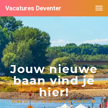
Vacatures Deventer
Vacatures per bedrijf in Deventer
De populairste vacatures in Deventer
Nieuwsbrief feed
Jouw nieuwe
baan vind je
hier!
Kies uit
921
vacatures in Deventer