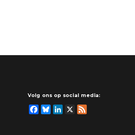
Volg ons op social media:
F
Bl
Li
X
F
a
u
n
e
c
e
k
e