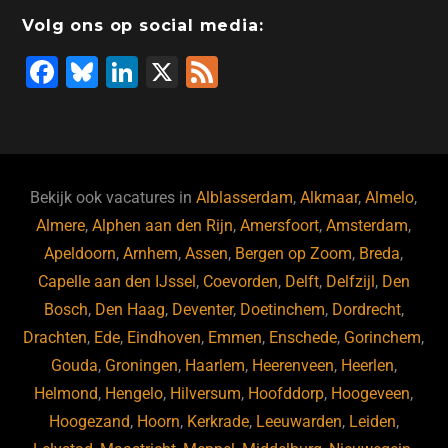
Volg ons op social media:
F
Bl
Li
X
F
a
u
n
e
c
e
k
e
e
s
e
d
b
ky
dI
Bekijk ook vacatures in
Alblasserdam
,
Alkmaar
,
Almelo
,
o
n
Almere
,
Alphen aan den Rijn
,
Amersfoort
,
Amsterdam
,
Apeldoorn
,
Arnhem
,
Assen
,
Bergen op Zoom
,
Breda
,
o
Capelle aan den IJssel
,
Coevorden
,
Delft
,
Delfzijl
,
Den
k
Bosch
,
Den Haag
,
Deventer
,
Doetinchem
,
Dordrecht
,
Drachten
,
Ede
,
Eindhoven
,
Emmen
,
Enschede
,
Gorinchem
,
Gouda
,
Groningen
,
Haarlem
,
Heerenveen
,
Heerlen
,
Helmond
,
Hengelo
,
Hilversum
,
Hoofddorp
,
Hoogeveen
,
Hoogezand
,
Hoorn
,
Kerkrade
,
Leeuwarden
,
Leiden
,