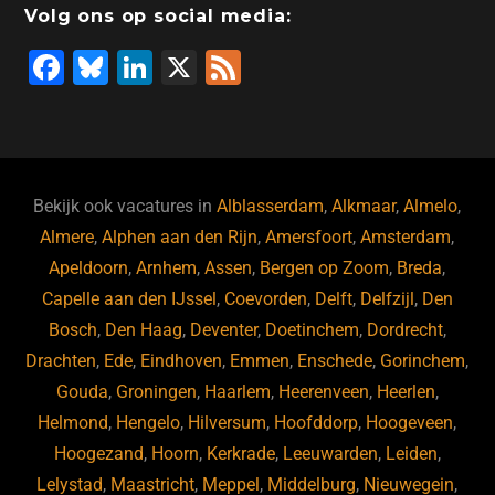
Volg ons op social media:
F
Bl
Li
X
F
a
u
n
e
c
e
k
e
e
s
e
d
b
ky
dI
Bekijk ook vacatures in
Alblasserdam
,
Alkmaar
,
Almelo
,
o
n
Almere
,
Alphen aan den Rijn
,
Amersfoort
,
Amsterdam
,
Apeldoorn
,
Arnhem
,
Assen
,
Bergen op Zoom
,
Breda
,
o
Capelle aan den IJssel
,
Coevorden
,
Delft
,
Delfzijl
,
Den
k
Bosch
,
Den Haag
,
Deventer
,
Doetinchem
,
Dordrecht
,
Drachten
,
Ede
,
Eindhoven
,
Emmen
,
Enschede
,
Gorinchem
,
Gouda
,
Groningen
,
Haarlem
,
Heerenveen
,
Heerlen
,
Helmond
,
Hengelo
,
Hilversum
,
Hoofddorp
,
Hoogeveen
,
Hoogezand
,
Hoorn
,
Kerkrade
,
Leeuwarden
,
Leiden
,
Lelystad
,
Maastricht
,
Meppel
,
Middelburg
,
Nieuwegein
,