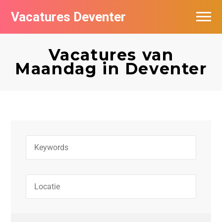
Vacatures Deventer
Vacatures per bedrijf in Deventer
Vacatures van
De populairste vacatures in Deventer
Maandag in Deventer
Nieuwsbrief feed