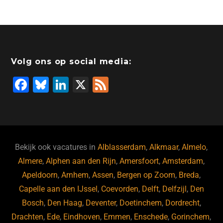
Volg ons op social media:
F
Bl
Li
X
F
a
u
n
e
c
e
k
e
e
s
e
d
b
ky
dI
Bekijk ook vacatures in
Alblasserdam
,
Alkmaar
,
Almelo
,
o
n
Almere
,
Alphen aan den Rijn
,
Amersfoort
,
Amsterdam
,
Apeldoorn
,
Arnhem
,
Assen
,
Bergen op Zoom
,
Breda
,
o
Capelle aan den IJssel
,
Coevorden
,
Delft
,
Delfzijl
,
Den
k
Bosch
,
Den Haag
,
Deventer
,
Doetinchem
,
Dordrecht
,
Drachten
,
Ede
,
Eindhoven
,
Emmen
,
Enschede
,
Gorinchem
,