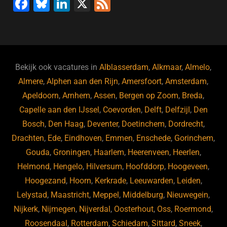
F
Bl
Li
X
F
a
u
n
e
c
e
k
e
e
s
e
d
b
ky
dI
Bekijk ook vacatures in
Alblasserdam
,
Alkmaar
,
Almelo
,
o
n
Almere
,
Alphen aan den Rijn
,
Amersfoort
,
Amsterdam
,
Apeldoorn
,
Arnhem
,
Assen
,
Bergen op Zoom
,
Breda
,
o
Capelle aan den IJssel
,
Coevorden
,
Delft
,
Delfzijl
,
Den
k
Bosch
,
Den Haag
,
Deventer
,
Doetinchem
,
Dordrecht
,
Drachten
,
Ede
,
Eindhoven
,
Emmen
,
Enschede
,
Gorinchem
,
Gouda
,
Groningen
,
Haarlem
,
Heerenveen
,
Heerlen
,
Helmond
,
Hengelo
,
Hilversum
,
Hoofddorp
,
Hoogeveen
,
Hoogezand
,
Hoorn
,
Kerkrade
,
Leeuwarden
,
Leiden
,
Lelystad
,
Maastricht
,
Meppel
,
Middelburg
,
Nieuwegein
,
Nijkerk
,
Nijmegen
,
Nijverdal
,
Oosterhout
,
Oss
,
Roermond
,
Roosendaal
,
Rotterdam
,
Schiedam
,
Sittard
,
Sneek
,