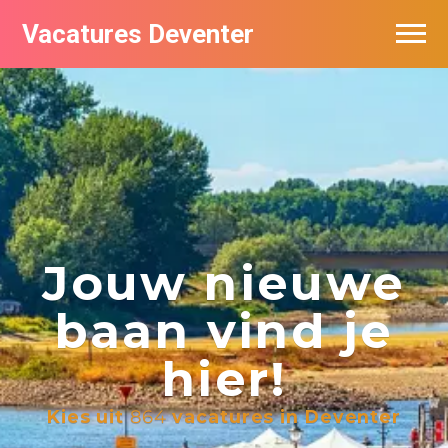
Vacatures Deventer
Vacatures per bedrijf in Deventer
De populairste vacatures in Deventer
Nieuwsbrief feed
Jouw nieuwe
baan vind je
hier!
Kies uit
864
vacatures in Deventer