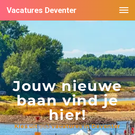
Vacatures Deventer
Vacatures per bedrijf in Deventer
De populairste vacatures in Deventer
Nieuwsbrief feed
Jouw nieuwe
baan vind je
hier!
Kies uit
963
vacatures in Deventer